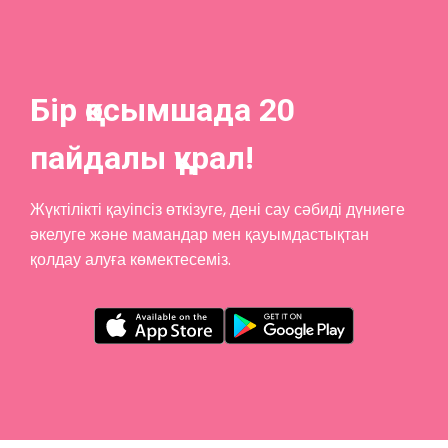
Бір қосымшада 20
пайдалы құрал!
Жүктілікті қауіпсіз өткізуге, дені сау сәбиді дүниеге
әкелуге және мамандар мен қауымдастықтан
қолдау алуға көмектесеміз.