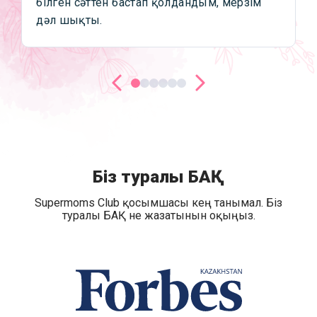
білген сәттен бастап қолдандым, мерзім
дәл шықты.
Біз туралы БАҚ
Supermoms Club қосымшасы кең танымал. Біз
туралы БАҚ не жазатынын оқыңыз.