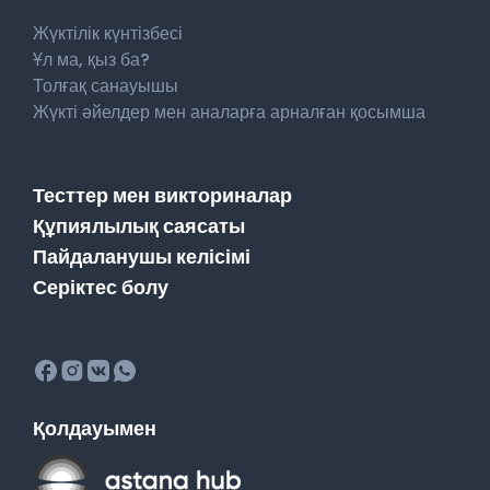
Жүктілік күнтізбесі
Ұл ма, қыз ба?
Толғақ санауышы
Жүкті әйелдер мен аналарға арналған қосымша
Тесттер мен викториналар
Құпиялылық саясаты
Пайдаланушы келісімі
Серіктес болу
Қолдауымен