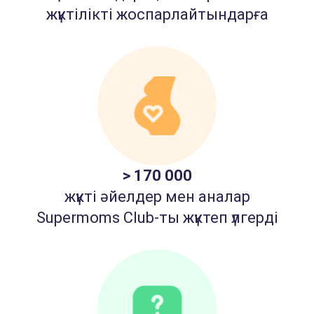
жүктілікті жоспарлайтындарға
> 170 000
жүкті әйелдер мен аналар
Supermoms Club-ты жүктеп үлгерді