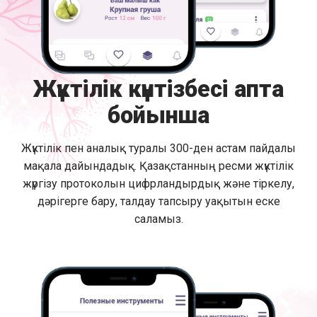
Жүктілік күнтізбесі апта
бойынша
Жүктілік пен аналық туралы 300-ден астам пайдалы
мақала дайындадық. Қазақстанның ресми жүктілік
жүргізу протоколын цифрландырдық және тіркелу,
дәрігерге бару, талдау тапсыру уақытын еске
саламыз.