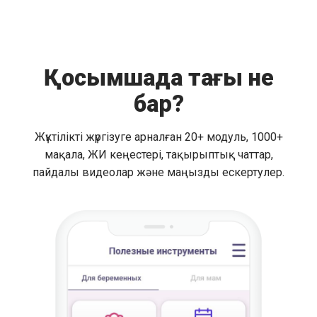
Қосымшада тағы не
бар?
Жүктілікті жүргізуге арналған 20+ модуль, 1000+
мақала, ЖИ кеңестері, тақырыптық чаттар,
пайдалы видеолар және маңызды ескертулер.