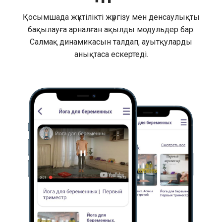
Қосымшада жүктілікті жүргізу мен денсаулықты
бақылауға арналған ақылды модульдер бар.
Салмақ динамикасын талдап, ауытқуларды
анықтаса ескертеді.