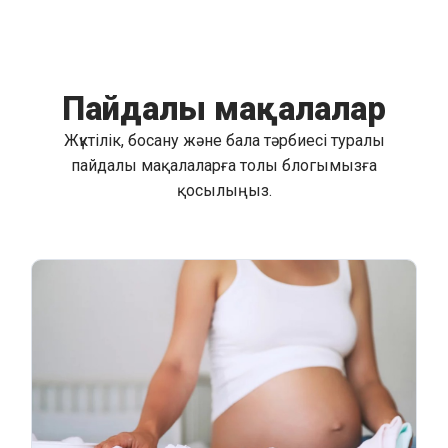
Пайдалы мақалалар
Жүктілік, босану және бала тәрбиесі туралы
пайдалы мақалаларға толы блогымызға
қосылыңыз.