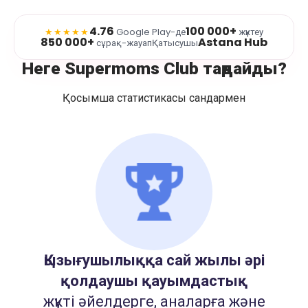
4.76
100 000+
★★★★★
Google Play-де
жүктеу
850 000+
Astana Hub
сұрақ-жауап
Қатысушы
Неге Supermoms Club таңдайды?
Қосымша статистикасы сандармен
Қызығушылыққа сай жылы әрі
қолдаушы қауымдастық
жүкті әйелдерге, аналарға және