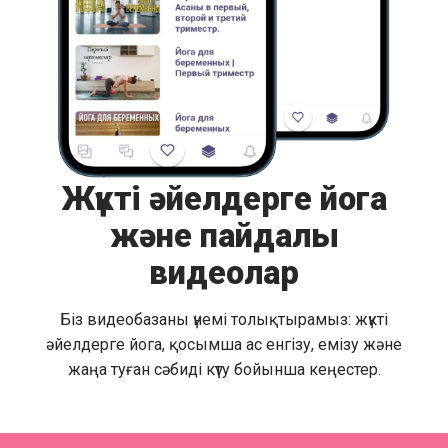
Жүкті әйелдерге йога
және пайдалы
видеолар
Біз видеобазаны үнемі толықтырамыз: жүкті
әйелдерге йога, қосымша ас енгізу, емізу және
жаңа туған сәбиді күту бойынша кеңестер.