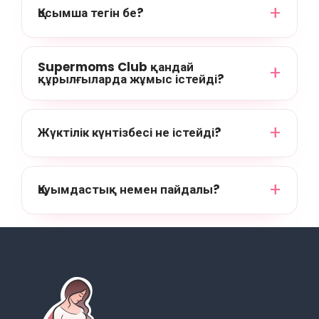
Қосымша тегін бе?
Supermoms Club қандай
құрылғыларда жұмыс істейді?
Жүктілік күнтізбесі не істейді?
Қауымдастық немен пайдалы?