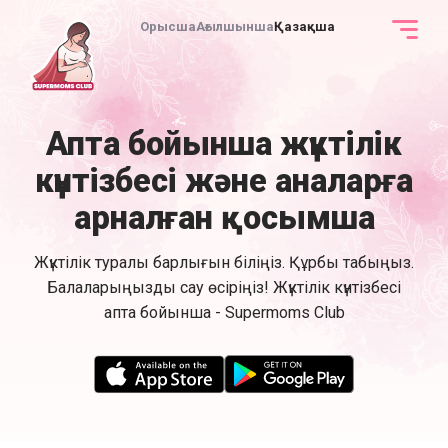
Орысша
Ағылшынша
Қазақша
Апта бойынша жүктілік
күнтізбесі және аналарға
арналған қосымша
Жүктілік туралы барлығын біліңіз. Құрбы табыңыз.
Балаларыңызды сау өсіріңіз! Жүктілік күнтізбесі
апта бойынша - Supermoms Club