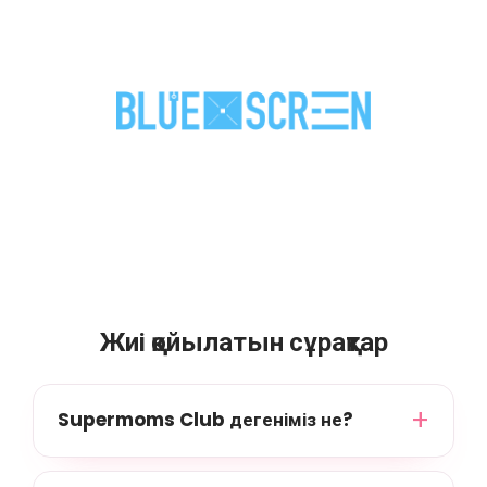
Жиі қойылатын сұрақтар
Supermoms Club дегеніміз не?