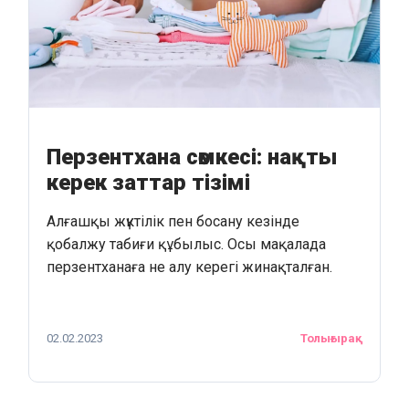
Перзентхана сөмкесі: нақты
керек заттар тізімі
Алғашқы жүктілік пен босану кезінде
қобалжу табиғи құбылыс. Осы мақалада
перзентханаға не алу керегі жинақталған.
02.02.2023
Толығырақ