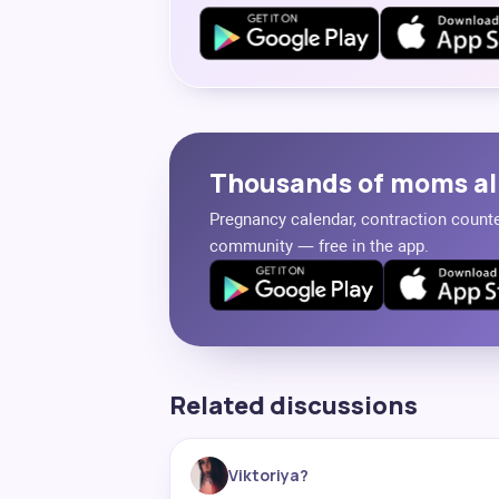
Thousands of moms al
Pregnancy calendar, contraction counter
community — free in the app.
Related discussions
Viktoriya?