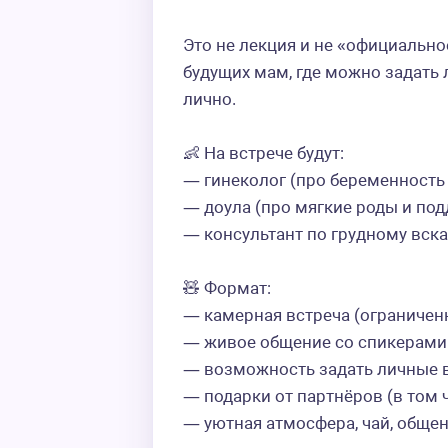
Это не лекция и не «официально
будущих мам, где можно задать 
лично.  

👶 На встрече будут:  

— гинеколог (про беременность и
— доула (про мягкие роды и подд
— консультант по грудному вска
🧸 Формат:  

— камерная встреча (ограниченн
— живое общение со спикерами  
— возможность задать личные в
— подарки от партнёров (в том чи
— уютная атмосфера, чай, общени