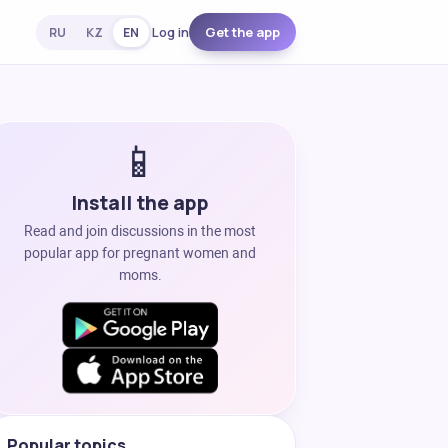
Log in
Get the app
RU
KZ
EN
📱
Install the app
Read and join discussions in the most
popular app for pregnant women and
moms.
Popular topics