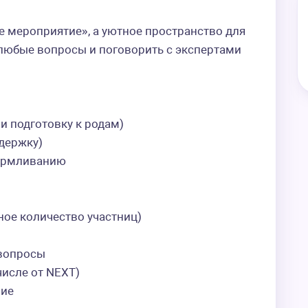
е мероприятие», а уютное пространство для 
любые вопросы и поговорить с экспертами 
 подготовку к родам)  

ержку)  

рмливанию  

ое количество участниц)  



опросы  

сле от NEXT)  

е  
