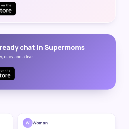
ready chat in Supermoms
, diary and a live
W
Woman