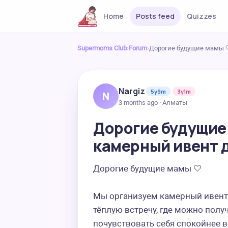
Home
Posts feed
Quizzes
Supermoms Club
›
Forum
›
Дорогие будущие мамы 
Nargiz
5y9m
3y1m
N
3 months ago · Алматы
Дорогие будущие
камерный ивент 
Дорогие будущие мамы 🤍  

Мы организуем камерный ивент
тёплую встречу, где можно получ
почувствовать себя спокойнее в 