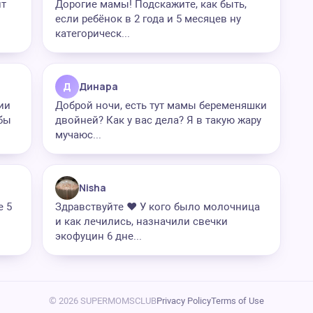
ит
Дорогие мамы! Подскажите, как быть,
если ребёнок в 2 года и 5 месяцев ну
категорическ...
Д
Динара
ии
Доброй ночи, есть тут мамы беременяшки
бы
двойней? Как у вас дела? Я в такую жару
мучаюс...
Nisha
е 5
Здравствуйте ❤️ У кого было молочница
и как лечились, назначили свечки
экофуцин 6 дне...
© 2026 SUPERMOMSCLUB
Privacy Policy
Terms of Use