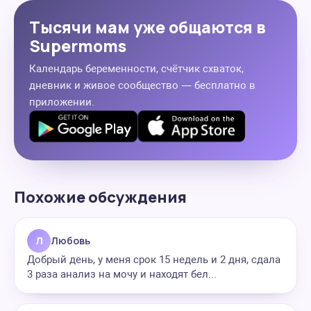
Тысячи мам уже общаются в
Supermoms
Календарь беременности, счётчик схваток,
дневник и живое сообщество — бесплатно в
приложении.
Похожие обсуждения
Л
Любовь
Добрый день, у меня срок 15 недель и 2 дня, сдала
3 раза анализ на мочу и находят бел...