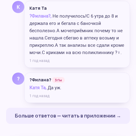
К
Катя Та
?Филана?,
Не получилось!С 6 утра до 8 и
держала его и бегала с баночкой
бесполезно.А мочеприёмник почему то не
нашла.Сегодня сбегаю в аптеку возьму и
прикреплю.А так анализы все сдали кроме
мочи.С криками на всю поликлиннику ?‍♀️.
1 год назад
?
?Филана?
3г1м
Катя Та,
Да уж.
1 год назад
Больше ответов — читать в приложении →