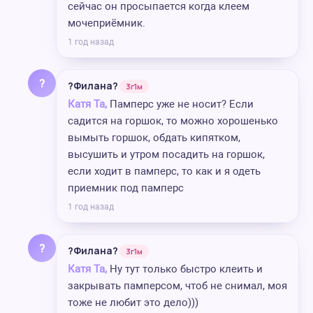
сейчас он просыпается когда клеем
мочеприёмник.
1 год назад
?
?Филана?
3г1м
Катя Та,
Памперс уже не носит? Если
садится на горшок, то можно хорошенько
вымыть горшок, обдать кипятком,
высушить и утром посадить на горшок,
если ходит в памперс, то как и я одеть
приемник под памперс
1 год назад
?
?Филана?
3г1м
Катя Та,
Ну тут только быстро клеить и
закрывать памперсом, чтоб не снимал, моя
тоже не любит это дело)))