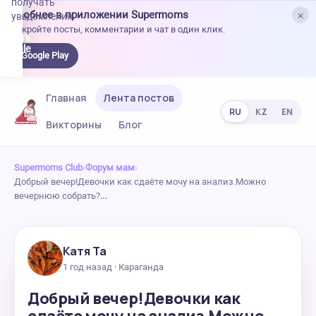
получать
×
Удобнее в приложении Supermoms
уведомления.
Откройте посты, комментарии и чат в один клик.
качать
 Google
Google Play
lay
Главная
Лента постов
RU
KZ
EN
Викторины
Блог
Supermoms Club
›
Форум мам
›
Добрый вечер!Девочки как сдаёте мочу на анализ.Можно
вечернюю собрать?…
Катя Та
1 год назад · Караганда
Добрый вечер!Девочки как