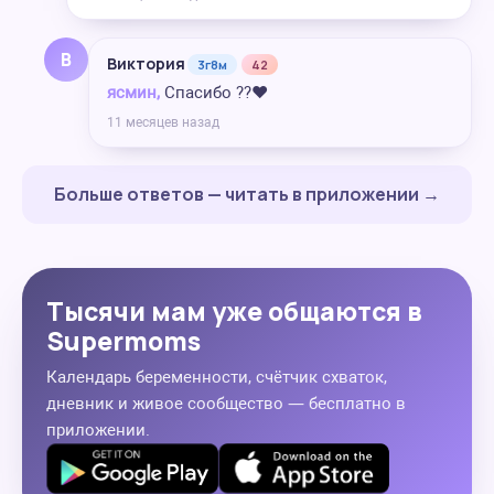
В
Виктория
3г8м
42
ясмин,
Спасибо ??❤️
11 месяцев назад
Больше ответов — читать в приложении →
Тысячи мам уже общаются в
Supermoms
Календарь беременности, счётчик схваток,
дневник и живое сообщество — бесплатно в
приложении.