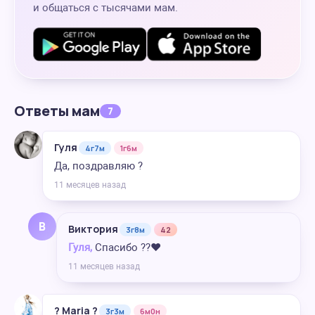
и общаться с тысячами мам.
Ответы мам
7
Гуля
4г7м
1г6м
Да, поздравляю ?
11 месяцев назад
В
Виктория
3г8м
42
Гуля,
Спасибо ??❤️
11 месяцев назад
? Maria ?
3г3м
6м0н