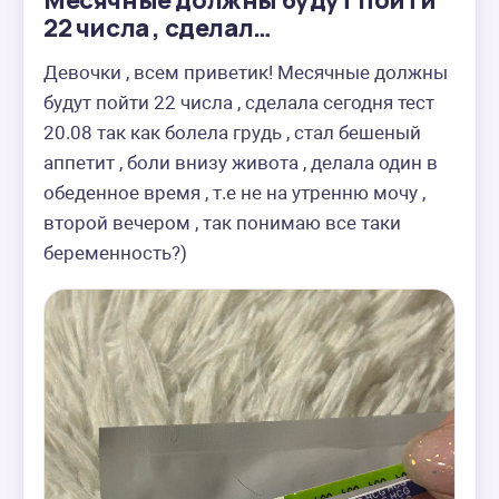
Месячные должны будут пойти
22 числа , сделал…
Девочки , всем приветик! Месячные должны 
будут пойти 22 числа , сделала сегодня тест 
20.08 так как болела грудь , стал бешеный 
аппетит , боли внизу живота , делала один в 
обеденное время , т.е не на утренню мочу , 
второй вечером , так понимаю все таки 
беременность?)