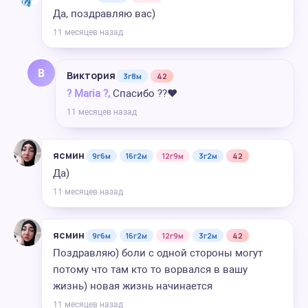
Да, поздравляю вас)
11 месяцев назад
В
Виктория
3г8м
42
? Maria ?,
Спасибо ??❤️
11 месяцев назад
ясмин
9г6м
16г2м
12г9м
3г2м
42
Да)
11 месяцев назад
ясмин
9г6м
16г2м
12г9м
3г2м
42
Поздравляю) боли с одной стороны могут
потому что там кто то ворвался в вашу
жизнь) новая жизнь начинается
11 месяцев назад