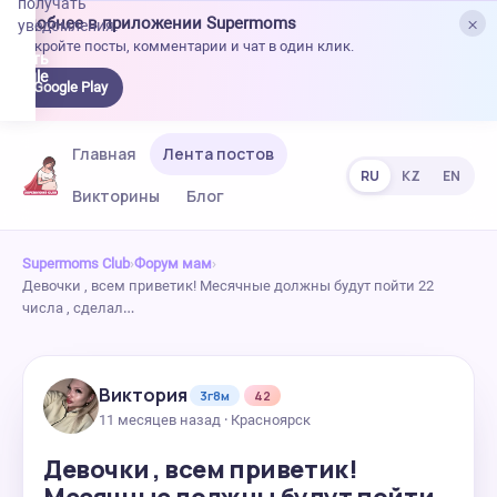
получать
×
Удобнее в приложении Supermoms
уведомления.
Откройте посты, комментарии и чат в один клик.
качать
 Google
Google Play
lay
Главная
Лента постов
RU
KZ
EN
Викторины
Блог
Supermoms Club
›
Форум мам
›
Девочки , всем приветик! Месячные должны будут пойти 22
числа , сделал…
Виктория
3г8м
42
11 месяцев назад · Красноярск
Девочки , всем приветик!