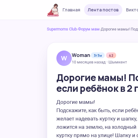
Главная
Лента постов
Викт
Supermoms Club
›
Форум мам
›
Дорогие мамы! Подс
Woman
3г3м
42
W
10 месяцев назад · Шымкент
Дорогие мамы! По
если ребёнок в 2 
Дорогие мамы! 

Подскажите, как быть, если ребён
желает надевать куртку и шапку, а
ложится на землю, на холодный а
куртку прямо на улице! Шапку и 