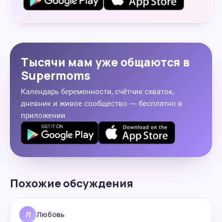
Тысячи мам уже общаются в
Supermoms
Календарь беременности, счётчик схваток,
дневник и живое сообщество — бесплатно в
приложении.
Похожие обсуждения
Л
Любовь