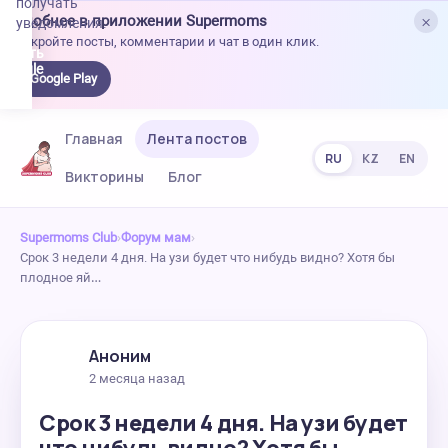
получать
×
Удобнее в приложении Supermoms
уведомления.
Откройте посты, комментарии и чат в один клик.
качать
 Google
Google Play
lay
Главная
Лента постов
RU
KZ
EN
Викторины
Блог
Supermoms Club
›
Форум мам
›
Срок 3 недели 4 дня. На узи будет что нибудь видно? Хотя бы
плодное яй…
Аноним
2 месяца назад
Срок 3 недели 4 дня. На узи будет