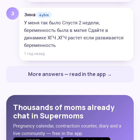
З
Зина
4y5m
У меня так было Спустя 2 недели,
беременность была в матке Сдайте в
динамике ХГЧ ,ХГЧ растет если развивается
беременность
1 год назад
More answers — read in the app →
Thousands of moms already
chat in Supermoms
Pregnancy calendar, contraction counter, diary and a
live community — free in the app.