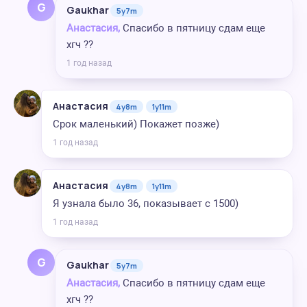
G
Gaukhar
5y7m
Анастасия,
Спасибо в пятницу сдам еще
хгч ??
1 год назад
Анастасия
4y8m
1y11m
Срок маленький) Покажет позже)
1 год назад
Анастасия
4y8m
1y11m
Я узнала было 36, показывает с 1500)
1 год назад
G
Gaukhar
5y7m
Анастасия,
Спасибо в пятницу сдам еще
хгч ??