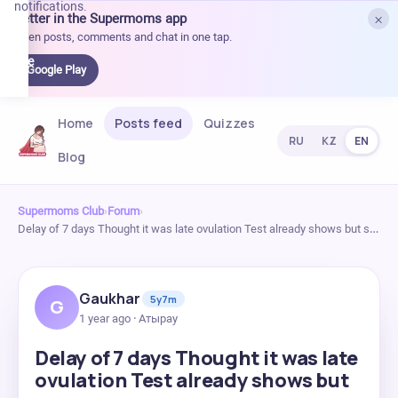
notifications.
×
Better in the Supermoms app
et it
Open posts, comments and chat in one tap.
on
Google
Google Play
Play
Home
Posts feed
Quizzes
RU
KZ
EN
Blog
Supermoms Club
›
Forum
›
Delay of 7 days Thought it was late ovulation Test already shows but s…
Gaukhar
5y7m
G
1 year ago · Атырау
Delay of 7 days Thought it was late
ovulation Test already shows but