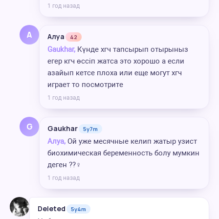
1 год назад
А
Алуа
42
Gaukhar,
Күнде хгч тапсырып отырыныз
егер кгч өссіп жатса это хорошо а если
азайып кетсе плоха или еще могут хгч
играет то посмотрите
1 год назад
G
Gaukhar
5y7m
Алуа,
Ой уже месячные келип жатыр узист
биохимическая беременность болу мумкин
деген ??‍♀️
1 год назад
Deleted
5y4m