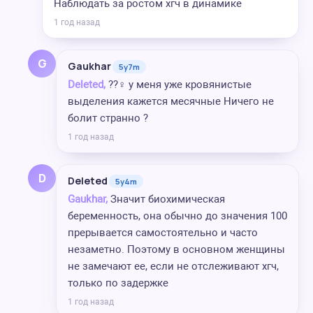
Наблюдать за ростом хгч в динамике
1 год назад
G
Gaukhar
5y7m
Deleted,
??‍♀️ у меня уже кровянистые
выделения кажется месячные Ничего не
болит странно ?
1 год назад
D
Deleted
5y4m
Gaukhar,
Значит биохимическая
беременность, она обычно до значения 100
прерывается самостоятельно и часто
незаметно. Поэтому в основном женщины
не замечают ее, если не отслеживают хгч,
только по задержке
1 год назад