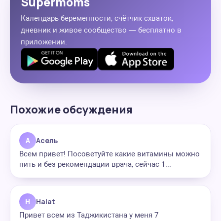
Supermoms
Календарь беременности, счётчик схваток,
дневник и живое сообщество — бесплатно в
приложении.
Похожие обсуждения
А
Асель
Всем привет! Посоветуйте какие витамины можно
пить и без рекомендации врача, сейчас 1...
H
Haiat
Привет всем из Таджикистана у меня 7