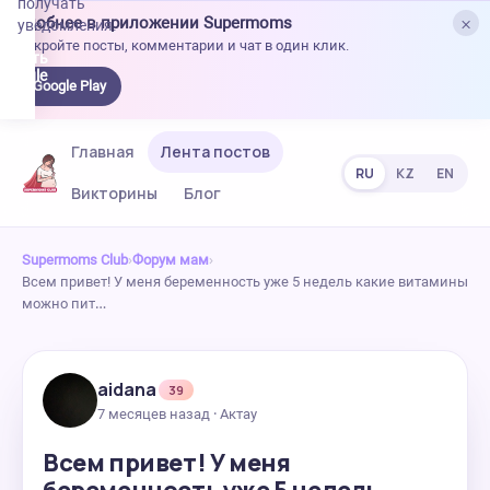
получать
×
Удобнее в приложении Supermoms
уведомления.
Откройте посты, комментарии и чат в один клик.
качать
 Google
Google Play
lay
Главная
Лента постов
RU
KZ
EN
Викторины
Блог
Supermoms Club
›
Форум мам
›
Всем привет! У меня беременность уже 5 недель какие витамины
можно пит…
aidana
39
7 месяцев назад · Актау
Всем привет! У меня