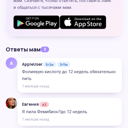
мам. Скачайте, чтобы ответить, поставить лайк
и общаться с тысячами мам.
Ответы мам
3
A
AppleUser
5г2м
3г11м
Фолиевую кислоту до 12 недель обязательно
пить
7 месяцев назад
Евгения
42
Я пила Фемибион?до 12 недель
7 месяцев назад