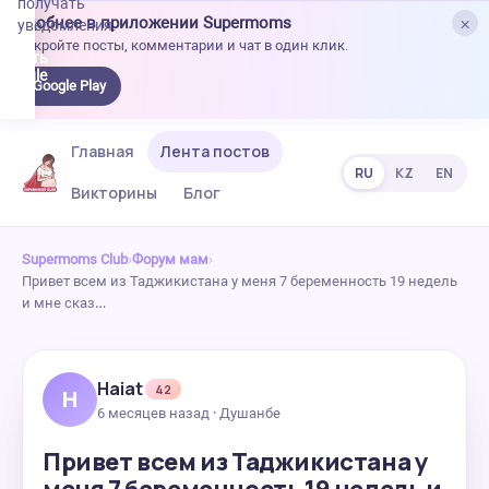
получать
×
Удобнее в приложении Supermoms
уведомления.
Откройте посты, комментарии и чат в один клик.
качать
 Google
Google Play
lay
Главная
Лента постов
RU
KZ
EN
Викторины
Блог
Supermoms Club
›
Форум мам
›
Привет всем из Таджикистана у меня 7 беременность 19 недель
и мне сказ…
Haiat
42
H
6 месяцев назад · Душанбе
Привет всем из Таджикистана у