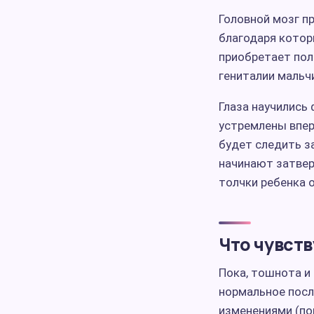
Головной мозг п
благодаря котор
приобретает пол
гениталии мальч
Глаза научились 
устремлены впер
будет следить за
начинают затвер
толчки ребенка 
Что чувст
Пока, тошнота и 
нормальное посл
изменениями (по