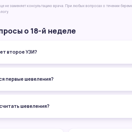
це не заменяет консультацию врача. При любых вопросах о течении берем
логу.
просы о 18-й неделе
ет второе УЗИ?
я первые шевеления?
 считать шевеления?