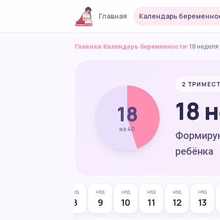
Главная
Календарь беременно
Главная
›
Календарь беременности
›
18 неделя
2 ТРИМЕСТР
18 
18
из 40
Формиру
ребёнка
д
нед
нед
нед
нед
нед
нед
нед
нед
5
6
7
8
9
10
11
12
13