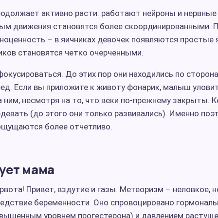
родолжает активно расти: работают нейроны и нервные 
ым движения становятся более скоординированными. 
ноценность – в яичниках девочек появляются простые я
иков становятся четко очерченными.
фокусироваться. До этих пор они находились по сторона
ед. Если вы приложите к животу фонарик, малыш уловит
 ним, несмотря на то, что веки по-прежнему закрыты. К
девать (до этого они только развивались). Именно поэ
ощущаются более отчетливо.
вует мама
рвота! Привет, вздутие и газы. Метеоризм – неловкое, 
едствие беременности. Оно спровоцировано гормонал
вышенным уровнем прогестерона) и давлением растуще