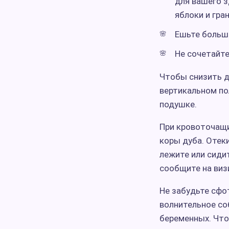
для вашего з
яблоки и гра
Ешьте больш
Не сочетайте
Чтобы снизить д
вертикальном по
подушке.
При кровоточащи
коры дуба. Отеки
лежите или сидит
сообщите на визи
Не забудьте сфо
волнительное со
беременных. Что