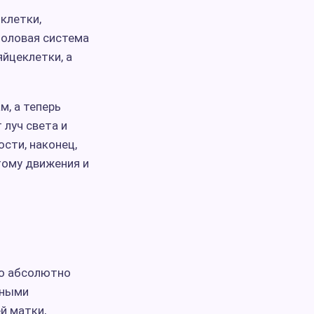
клетки,
Половая система
йцеклетки, а
м, а теперь
 луч света и
ости, наконец,
тому движения и
но абсолютно
ьными
й матки,