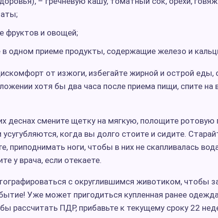
доровья), – гречневую кашу, томатный сок, орехи, говяж
наты;
е фруктов и овощей;
 в одном приеме продукты, содержащие железо и кальц
искомфорт от изжоги, избегайте жирной и острой еды, 
ложении хотя бы два часа после приема пищи, спите на
х деснах смените щетку на мягкую, полощите ротовую
 усугубляются, когда вы долго стоите и сидите. Старай
е, приподнимать ноги, чтобы в них не скапливалась вод
те у врача, если отекаете.
тографироваться с округлившимся животиком, чтобы з
бытие! Уже может пригодиться купленная ранее одежда
бы рассчитать ПДР, прибавьте к текущему сроку 22 нед