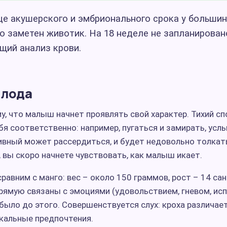
це акушерского и эмбрионального срока у больши
 заметен животик. На 18 неделе не запланирован
щий анализ крови.
плода
му, что малыш начнет проявлять свой характер. Тихий с
бя соответственно: например, пугаться и замирать, ус
тивный может рассердиться, и будет недовольно толкать
 вы скоро начнете чувствовать, как малыш икает.
равним с манго: вес – около 150 граммов, рост – 14 са
рямую связаны с эмоциями (удовольствием, гневом, испу
было до этого. Совершенствуется слух: кроха различает
кальные предпочтения.