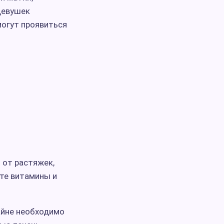
девушек
могут проявиться
 от растяжек,
йте витамины и
айне необходимо