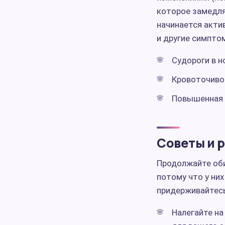
которое замедля
начинается актив
и другие симпто
Судороги в но
Кровоточиво
Повышенная 
Советы и 
Продолжайте оби
потому что у ни
придерживайтесь
Налегайте на