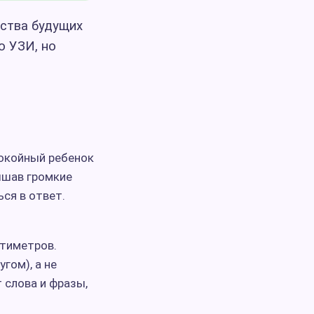
нства будущих
о УЗИ, но
покойный ребенок
лышав громкие
ся в ответ.
нтиметров.
гом), а не
 слова и фразы,