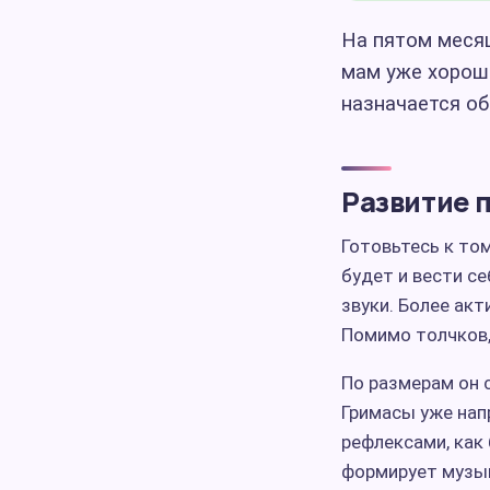
На пятом меся
мам уже хорошо
назначается об
Развитие 
Готовьтесь к то
будет и вести се
звуки. Более ак
Помимо толчков,
По размерам он с
Гримасы уже нап
рефлексами, как 
формирует музы