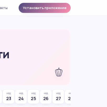
акты
Установить приложение
ти
🫑
нед
нед
нед
нед
нед
нед
нед
нед
23
24
25
26
27
28
29
30