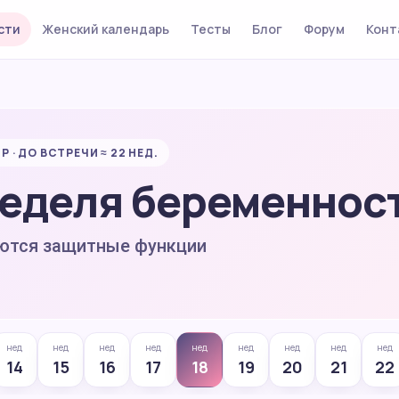
сти
Женский календарь
Тесты
Блог
Форум
Конт
 · ДО ВСТРЕЧИ ≈ 22 НЕД.
неделя беременнос
ются защитные функции
нед
нед
нед
нед
нед
нед
нед
нед
нед
14
15
16
17
18
19
20
21
22