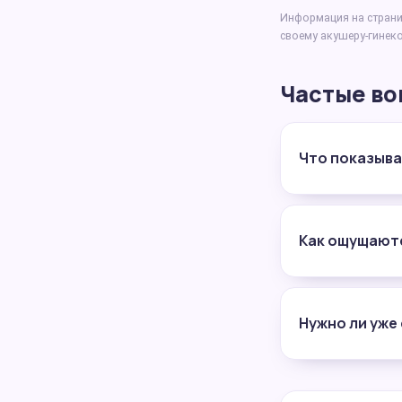
Информация на страни
своему акушеру-гинеко
Частые во
Что показыва
Как ощущаютс
Нужно ли уже