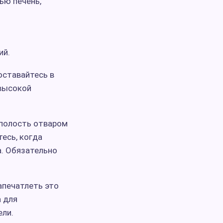
ью печень,
ий.
оставайтесь в
 высокой
 полость отваром
тесь, когда
а. Обязательно
апечатлеть это
 для
ели.